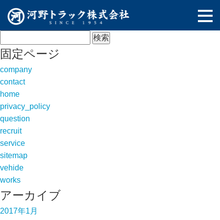
検
索:
固定ページ
company
contact
home
privacy_policy
question
recruit
service
sitemap
vehide
works
アーカイブ
2017年1月