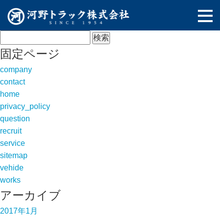
検
索:
固定ページ
company
contact
home
privacy_policy
question
recruit
service
sitemap
vehide
works
アーカイブ
2017年1月